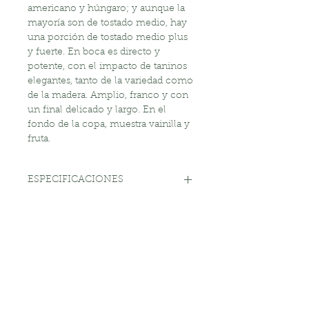
americano y húngaro; y aunque la
mayoría son de tostado medio, hay
una porción de tostado medio plus
y fuerte. En boca es directo y
potente, con el impacto de taninos
elegantes, tanto de la variedad como
de la madera. Amplio, franco y con
un final delicado y largo. En el
fondo de la copa, muestra vainilla y
fruta.
ESPECIFICACIONES
Vendemos el producto en cajas de
DEVOLUCIÓN Y REEMBOLSO
6 unidades.
Hacemos entregas a todo el
Si tiene alguna queja, comuníquese
territorio del Uruguay.
INFORMACIÓN DE ENTREGA
con nosotros por correo
Cosecha: 2017
electrónico o por teléfono.
Alcohol: 14%
Hacemos entregas a todo el
Manejaremos cada caso
Armonización: Quesos italianos
territorio del Uruguay. Nos
individualmente.
suaves, aromáticos y artesanales,