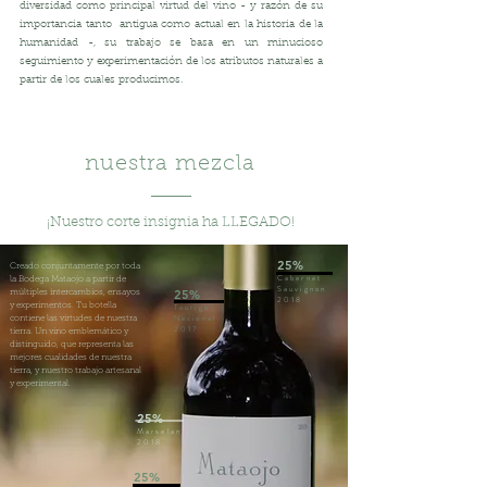
diversidad como principal virtud del vino - y razón de su
importancia tanto antigua como actual en la historia de la
humanidad -, su trabajo se basa en un minucioso
seguimiento y experimentación de los atributos naturales a
partir de los cuales producimos.
nuestra mezcla
¡Nuestro corte insignia ha LLEGADO!
25%
Creado conjuntamente por toda
Cabernet
la Bodega Mataojo a partir de
Sauvignon
25%
múltiples intercambios, ensayos
2018
y experimentos. Tu botella
Touriga
Nacional
contiene las virtudes de nuestra
2017
tierra. Un vino emblemático y
distinguido, que representa las
mejores cualidades de nuestra
tierra, y nuestro trabajo artesanal
y experimental.
25%
Marselan
2018
25%